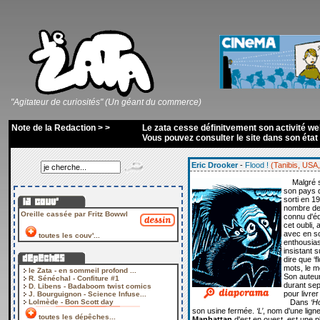
"Agitateur de curiosités" (Un géant du commerce)
Note de la Redaction > >
Le zata cesse définitvement son activité we
Vous pouvez consulter le site dans son état d
Eric Drooker
-
Flood !
(Tanibis, USA,
Malgré 
son pays d
sorti en 1
nombre de 
Oreille cassée par Fritz Bowwl
connu d'éd
cet oubli,
avec en so
toutes les couv'...
enthousia
insistant s
dire que ‘f
mots, le m
le Zata - en sommeil profond ...
Son auteu
R. Sénéchal - Confiture #1
durant sep
D. Libens - Badaboom twist comics
pour livrer
J. Bourguignon - Science Infuse...
Lolmède - Bon Scott day
Dans
‘H
son usine fermée.
‘L’
, nom d'une lign
toutes les dépêches...
Manhattan
d'est en ouest, est une 