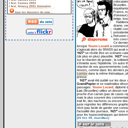
colocatair
fest. Cannes 2002
Bruxelles.
fest. Annecy 2001 Animation
inquiétants
France, eu
tous les dossiers du zata ...
d'oiseaux),
belge, tou
Habilement
drame, ver
réalité con
présidenti
l'intrusion
très concr
Ce dernier
lorsque
Younn Locard
a commencé s
s'agissait alors du SRASS qui avait s
‘H27’
se révèle être un scénario cat
(de plus en plus) plausible.
‘H27’
nous
sur la réaction de groupe ; la solidari
s'émiette avec l'épidémie. Un autre t
réaction de nos gouvernements (celui-
Anvers, comme dans
‘les derniers j
Larrieu
dans la même thématique, plu
presse.
‘H27’
avait été publié sur les deux 
GrandPapier
et se matérialise déso
passages.
Younn Locard
, diplomé 
Luc
(Bruxelles) utilise un dessin noir
proche d'un carnet (pas de cases re
mais le plus souvent des commentaire
trait fin, des hachures ou encore des 
juste regretter les différences graph
récit (pas facile de garder une cons
l'actualité des journaux,
‘H27’
vous ouv
pour les hypocondriaques qui doiven
[25 Oct. 09,
Jean-Marc]