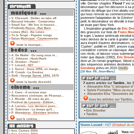
ville. Dernier chapitre
‘Flood !’
est u
dessinateur que l'on découvre à sa pl
victime du déluge qui s'est abattu su
qui nous renvoie au commencements (
justement l'adaptation de ‘
la Génèse
’
V. Chesnutt - Skitter on take off
petit, le dessinateur se dévoile à tr
Bacanal Intruder - Cantariolas
Small Sur - We live in houses...
de toute part New-York.
Profondo Rosso - Rue Bara
L'inspiration graphique de
Eric Dr
Limes (the) - the Limes
des gravures sur bois de
Frans Mas
Yo la Tengo - Popular songs
le sujet. L'auteur américain introduit 
Dylan Municipal - Courtermisme
noirs denses de la carte à gratter su
aura inspiré d'autres dessinateurs,
toute la musique...
‘Cypher’
, publié en 1997, preuve supp
considérer comme un classique. Alo
ces récits, et laissez-vous submerge
A. De Mothé - Du sang sous le...
noter que depuis (1992),
Eric Drook
C. Johnson - Hush-Hush
dont un 2e roman graphique,
‘blood 
E. Drooker - Flood !
des séquences animées destinées à
Y. Locard - H27
Ginsberg
prévu en 2010 (
imdb
)
J. Sacco - Gaza 1956, en marge...
[18 Nov. 09,
Jean-Marc]
R. Crumb - La Genèse
Seth - George Sprott, 1894, 1975
toute la bande dessinée
7
autres articles sur
Tanibis
, les 
•
Alexandre Kha "L'attrapeur d
•
Sylvie Fontaine "Miss va-nu-p
J. Coen - A serious man
•
Alexandre Kha "Souvenirs de
Rencontres cinémato. de Pézenas...
J. Rivette - 36 vues du pic...
tous les articles sur Tanibis..
Festival de Locarno - Edition...
A. Larrieu - Les derniers jours...
E. Suleiman - Le temps qu'il...
•
Eric Drooker
P. Almodovar - Etreintes brisées
•
Tanibis
tout le cinéma...
Younn Locard
-
H27
(Employé du moi
fest. Cannes 2004
Yves
ren
fest. Cannes 2003