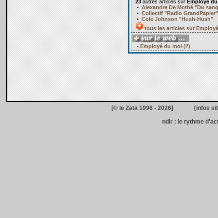
23
autres articles sur
Employé du 
•
Alexandre De Mothé "Du sang 
•
Collectif "Radio GrandPapier"
•
Cole Johnson "Hush-Hush"
tous les articles sur Employé 
•
Employé du moi (l')
[© le Zata 1996 - 2026] {
infos si
ndlr : le rythme d'ac