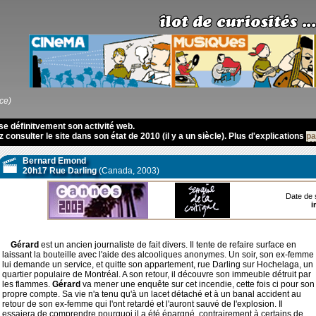
ce)
se définitvement son activité web.
consulter le site dans son état de 2010 (il y a un siècle). Plus d'explications
pa
Bernard Emond
20h17 Rue Darling
(Canada, 2003)
Date de s
i
Gérard
est un ancien journaliste de fait divers. Il tente de refaire surface en
laissant la bouteille avec l'aide des alcooliques anonymes. Un soir, son ex-femme
lui demande un service, et quitte son appartement, rue Darling sur Hochelaga, un
quartier populaire de Montréal. A son retour, il découvre son immeuble détruit par
les flammes.
Gérard
va mener une enquête sur cet incendie, cette fois ci pour son
propre compte. Sa vie n'a tenu qu'à un lacet détaché et à un banal accident au
retour de son ex-femme qui l'ont retardé et l'auront sauvé de l'explosion. Il
essaiera de comprendre pourquoi il a été épargné, contrairement à certains de