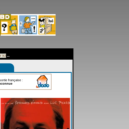
r ici
...
ortie française :
nconnue