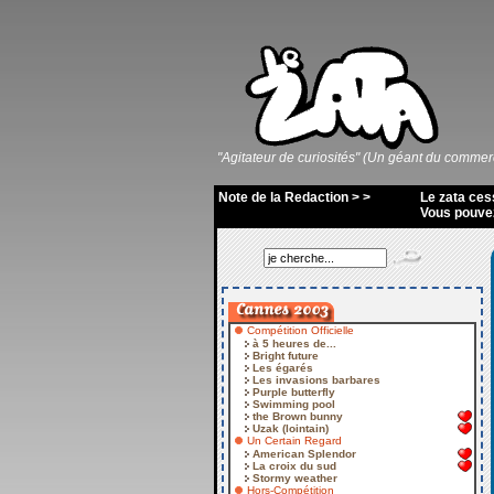
"Agitateur de curiosités" (Un géant du commer
Note de la Redaction > >
Le zata ces
Vous pouvez 
Compétition Officielle
à 5 heures de...
Bright future
Les égarés
Les invasions barbares
Purple butterfly
Swimming pool
the Brown bunny
Uzak (lointain)
Un Certain Regard
American Splendor
La croix du sud
Stormy weather
Hors-Compétition