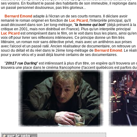
ses voisins. En fouillant le passé des habitants de son immeuble, il replonge dans
un passé personnel douloureux, pas très glorieux...
Bernard Emond
adapte à l'écran un de ses courts romans. Il déclare avoir
remanié le roman originel en fonction de
Luc Picard
, l'interprète principal, qu'il
avait découvert dans son 1er long-métrage, "
la femme qui boit
" (déjà présent à la
critique en 2001, mais non distribué en France). Plus qu'un interprète principal
Luc Picard
est omniprésent dans le film, on le voit dans tous les plans, ainsi qu'en
voix off pour livrer ses réflexions intérieures. Ce principe donne un film très
littéraire, un roman noir sans détective privé, mais avec un antihéros aux prises
avec l'alcool et un passé raté. Ancien réalisateur de documentaire, on retrouve
un
souci du détail et du réel dans le 2ème long-métrage de
Bernard Emond
. Le réal
pour y avoir vécu et y avait déjà tourné certains de ses documentaires.
"
20h17 rue Darling
" est intéressant à plus d'un titre, on espère qu'il trouvera un 
trouvera une place dans le cinéma francophone (l'accent québécois est parfois du