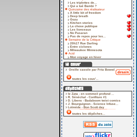
Les triplettes de...
Qui a tué Bambi ?
Quinzaine des réalisateur
A little bit of freedom
Deep breath
Gozu
Kitchen stories
La chose publique
Les lionceaux
No Pasaran
Pas de repos pour les...
Semaine de la Critique
20h17 Rue Darling
Entre ciclones
Milwaukee Minnesota
Acid
Mon voyage en hiver
Oreille cassée par Fritz Bowwl
toutes les couv'...
le Zata - en sommeil profond ...
R. Sénéchal - Confiture #1
D. Libens - Badaboom twist comics
J. Bourguignon - Science Infuse...
Lolmède - Bon Scott day
toutes les dépêches...